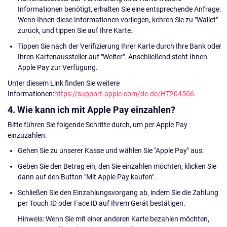
Informationen benötigt, erhalten Sie eine entsprechende Anfrage.
Wenn Ihnen diese Informationen vorliegen, kehren Sie zu "Wallet"
zurück, und tippen Sie auf Ihre Karte.
Tippen Sie nach der Verifizierung Ihrer Karte durch Ihre Bank oder
Ihren Kartenaussteller auf "Weiter". Anschließend steht Ihnen
Apple Pay zur Verfügung.
Unter diesem Link finden Sie weitere
Informationen:
https://support.apple.com/de-de/HT204506
4. Wie kann ich mit Apple Pay einzahlen?
Bitte führen Sie folgende Schritte durch, um per Apple Pay
einzuzahlen:
Gehen Sie zu unserer Kasse und wählen Sie "Apple Pay" aus.
Geben Sie den Betrag ein, den Sie einzahlen möchten; klicken Sie
dann auf den Button "Mit Apple Pay kaufen".
Schließen Sie den Einzahlungsvorgang ab, indem Sie die Zahlung
per Touch ID oder Face ID auf Ihrem Gerät bestätigen.
Hinweis: Wenn Sie mit einer anderen Karte bezahlen möchten,