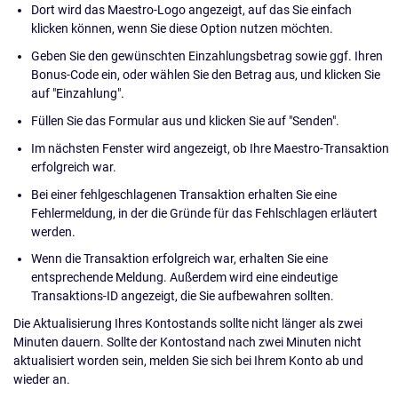
Dort wird das Maestro-Logo angezeigt, auf das Sie einfach
klicken können, wenn Sie diese Option nutzen möchten.
Geben Sie den gewünschten Einzahlungsbetrag sowie ggf. Ihren
Bonus-Code ein, oder wählen Sie den Betrag aus, und klicken Sie
auf "Einzahlung".
Füllen Sie das Formular aus und klicken Sie auf "Senden".
Im nächsten Fenster wird angezeigt, ob Ihre Maestro-Transaktion
erfolgreich war.
Bei einer fehlgeschlagenen Transaktion erhalten Sie eine
Fehlermeldung, in der die Gründe für das Fehlschlagen erläutert
werden.
Wenn die Transaktion erfolgreich war, erhalten Sie eine
entsprechende Meldung. Außerdem wird eine eindeutige
Transaktions-ID angezeigt, die Sie aufbewahren sollten.
Die Aktualisierung Ihres Kontostands sollte nicht länger als zwei
Minuten dauern. Sollte der Kontostand nach zwei Minuten nicht
aktualisiert worden sein, melden Sie sich bei Ihrem Konto ab und
wieder an.