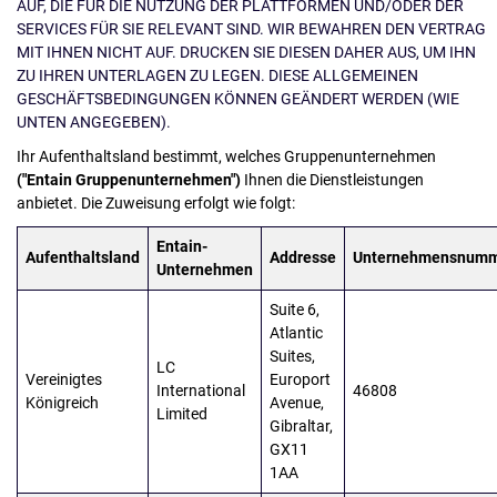
AUF, DIE FÜR DIE NUTZUNG DER PLATTFORMEN UND/ODER DER
SERVICES FÜR SIE RELEVANT SIND. WIR BEWAHREN DEN VERTRAG
MIT IHNEN NICHT AUF. DRUCKEN SIE DIESEN DAHER AUS, UM IHN
ZU IHREN UNTERLAGEN ZU LEGEN. DIESE ALLGEMEINEN
GESCHÄFTSBEDINGUNGEN KÖNNEN GEÄNDERT WERDEN (WIE
UNTEN ANGEGEBEN).
Ihr Aufenthaltsland bestimmt, welches Gruppenunternehmen
("Entain Gruppenunternehmen")
Ihnen die Dienstleistungen
anbietet. Die Zuweisung erfolgt wie folgt:
Entain-
Aufenthaltsland
Addresse
Unternehmensnum
Unternehmen
Suite 6,
Atlantic
Suites,
LC
Vereinigtes
Europort
International
46808
Königreich
Avenue,
Limited
Gibraltar,
GX11
1AA