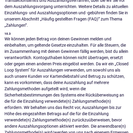
Transaktionslimits und Auszahlungsverfahren, über die wir Sie vor
dem Auszahlungsvorgang unterrichten. Weitere Details zu aktuellen
Einzahlungs- und Auszahlungsoptionen und -gebühren finden Sie in
unserem Abschnitt „Häufig gestellten Fragen (FAQ)” zum Thema
„Zahlungen”.
10.3
Wir können jeden Betrag von deinen Gewinnen melden und
einbehalten, um geltende Gesetze einzuhalten. Für alle Steuern, die
im Zusammenhang mit deinen Gewinnen fällig werden, bist du allein
verantwortlich. Kontoguthaben können nicht übertragen, ersetzt
oder gegen einen anderen Preis eingelöst werden. Da wir ein „Closed
Loop System“ für Auszahlungen verwenden, um sowohl uns als
auch unsere Kunden vor Kartendiebstahl und Betrug zu schützen,
kann es vorkommen, dass deine Auszahlung auf mehrere
Zahlungsmethoden aufgeteilt wird, wenn die
Sicherheitsbestimmungen des Systems eine Rücküberweisung an
die für die Einzahlung verwendete(n) Zahlungsmethode(n)
erfordern. Wir behalten uns das Recht vor, Auszahlungen bis zur
Höhe des eingezahlten Betrags auf die für die Einzahlung
verwendete(n) Zahlungsmethode(n) zurückzuüberweisen, bevor
andere Auszahlungsoptionen aktiviert werden. Die anwendbare(n)
Zahlungsmethode(n) wird/werden von uns nach eigenem Ermessen