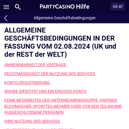
Hilfe
DE-AT
Allgemeine Geschäftsbedingungen
ALLGEMEINE
GESCHÄFTSBEDINGUNGEN IN DER
FASSUNG VOM 02.08.2024 (UK und
der REST der WELT)
ANWENDBARKEIT DER VERTRÄGE
RECHTMÄSSIGKEIT DER NUTZUNG DER SERVICES
KONTO/REGISTRIERUNG
WAHRE IDENTITÄT UND EIN EINZIGES KONTO
KEINE MITARBEITER DER UNTERNEHMENSGRUPPE, PARTNER
,
BUCHMACHER, SPORTTEILNEHMER ODER VON DER TEILNAHME
AUSGESCHLOSSENE PERSONEN
IHRE NUTZUNG DER SERVICES