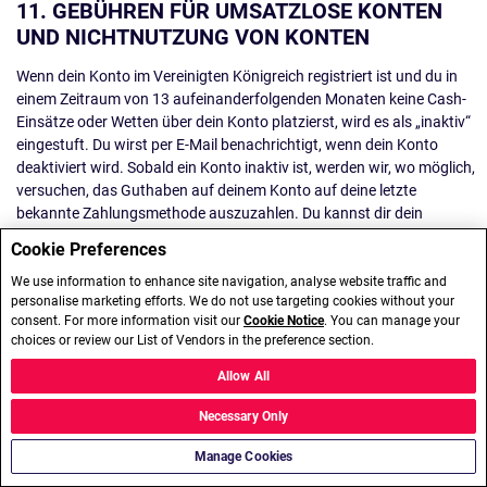
11. GEBÜHREN FÜR UMSATZLOSE KONTEN
UND NICHTNUTZUNG VON KONTEN
Wenn dein Konto im Vereinigten Königreich registriert ist und du in
einem Zeitraum von 13 aufeinanderfolgenden Monaten keine Cash-
Einsätze oder Wetten über dein Konto platzierst, wird es als „inaktiv“
eingestuft. Du wirst per E-Mail benachrichtigt, wenn dein Konto
deaktiviert wird. Sobald ein Konto inaktiv ist, werden wir, wo möglich,
versuchen, das Guthaben auf deinem Konto auf deine letzte
bekannte Zahlungsmethode auszuzahlen. Du kannst dir dein
Guthaben auch jederzeit auszahlen lassen, indem du dich einloggst
Cookie Preferences
und eine Auszahlung vornimmst. Wenn deine Zahlungsmethode
abgelaufen ist oder dein Guthaben unter dem Mindestbetrag liegt,
We use information to enhance site navigation, analyse website traffic and
personalise marketing efforts. We do not use targeting cookies without your
den du auszahlen lassen kannst, musst du eine Einzahlung mit einer
consent. For more information visit our
Cookie Notice
. You can manage your
neuen Zahlungsmethode vornehmen und dann diese Einzahlung und
choices or review our List of Vendors in the preference section.
jedes zusätzliche Guthaben auf die neue Zahlungsmethode
auszahlen lassen.
Allow All
Wenn wir aus irgendeinem Grund nicht in der Lage sind, eine
Necessary Only
Auszahlung vorzunehmen, werden wir nach 30 Tagen der Inaktivität
eine monatliche Verwaltungsgebühr von £3,00 (die „Gebühr für ein
Manage Cookies
inaktives Konto“) erheben. Die Gebühr für ein inaktives Konto wird