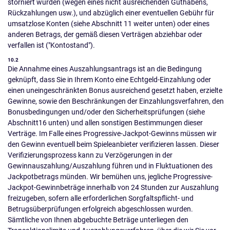
storniert wurden (wegen eines nicht ausreichenden Guthabens,
Rückzahlungen usw.), und abzüglich einer eventuellen Gebühr für
umsatzlose Konten (siehe Abschnitt 11 weiter unten) oder eines
anderen Betrags, der gemäß diesen Verträgen abziehbar oder
verfallen ist ("Kontostand").
10.2
Die Annahme eines Auszahlungsantrags ist an die Bedingung
geknüpft, dass Sie in Ihrem Konto eine Echtgeld-Einzahlung oder
einen uneingeschränkten Bonus ausreichend gesetzt haben, erzielte
Gewinne, sowie den Beschränkungen der Einzahlungsverfahren, den
Bonusbedingungen und/oder den Sicherheitsprüfungen (siehe
Abschnitt16
unten) und allen sonstigen Bestimmungen dieser
Verträge. Im Falle eines Progressive-Jackpot-Gewinns müssen wir
den Gewinn eventuell beim Spieleanbieter verifizieren lassen. Dieser
Verifizierungsprozess kann zu Verzögerungen in der
Gewinnauszahlung/Auszahlung führen und in Fluktuationen des
Jackpotbetrags münden. Wir bemühen uns, jegliche Progressive-
Jackpot-Gewinnbeträge innerhalb von 24 Stunden zur Auszahlung
freizugeben, sofern alle erforderlichen Sorgfaltspflicht- und
Betrugsüberprüfungen erfolgreich abgeschlossen wurden.
Sämtliche von Ihnen abgebuchte Beträge unterliegen den