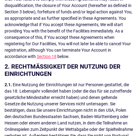
disqualification, the closure of Your Account (hereafter as defined in
Section 3 below), forfeiture of funds and/or legal action against You,
as appropriate and as further specified in these Agreements. You
acknowledge that if You accept these Agreements, We will start
providing You with the benefit of the Facilities immediately. As a
consequence of this, if You accept these Agreements when
registering for Our Facilities, You will not later be able to cancel Your
registration, although You can terminate Your Account in
accordance with
Section 18
below.
2. RECHTMÄSSIGKEIT DER NUTZUNG DER
EINRICHTUNGEN
2.1.
Eine Nutzung der Einrichtungen ist nur Personen gestattet, die
das 18. Lebensjahr vollendet haben (oder die das für sie zutreffende
gesetzliche Mindestalter erreicht haben) und denen geltende
Gesetze die Nutzung unserer Services nicht untersagen. Sie
bestätigen, dass Sie unsere Einrichtungen nicht in den USA, Polen
den deutschen Bundesstaaten Sachsen, Baden-Württemberg oder
Hessen oder einem anderen Land nutzen, in dem die Teilnahme an
Onlinespielen zum Zeitpunkt der Wettabgabe oder der Spielteilnahme
verboten ist. Außerdem bestätigen Sie, dass Sie nicht von Portugal