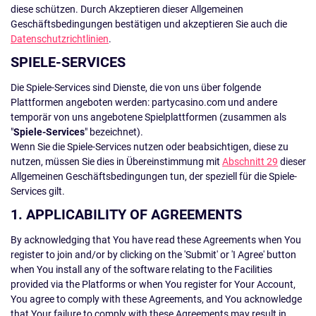
diese schützen. Durch Akzeptieren dieser Allgemeinen
Geschäftsbedingungen bestätigen und akzeptieren Sie auch die
Datenschutzrichtlinien
.
SPIELE-SERVICES
Die Spiele-Services sind Dienste, die von uns über folgende
Plattformen angeboten werden: partycasino.com und andere
temporär von uns angebotene Spielplattformen (zusammen als
"
Spiele-Services
" bezeichnet).
Wenn Sie die Spiele-Services nutzen oder beabsichtigen, diese zu
nutzen, müssen Sie dies in Übereinstimmung mit
Abschnitt 29
dieser
Allgemeinen Geschäftsbedingungen tun, der speziell für die Spiele-
Services gilt.
1. APPLICABILITY OF AGREEMENTS
By acknowledging that You have read these Agreements when You
register to join and/or by clicking on the 'Submit' or 'I Agree' button
when You install any of the software relating to the Facilities
provided via the Platforms or when You register for Your Account,
You agree to comply with these Agreements, and You acknowledge
that Your failure to comply with these Agreements may result in