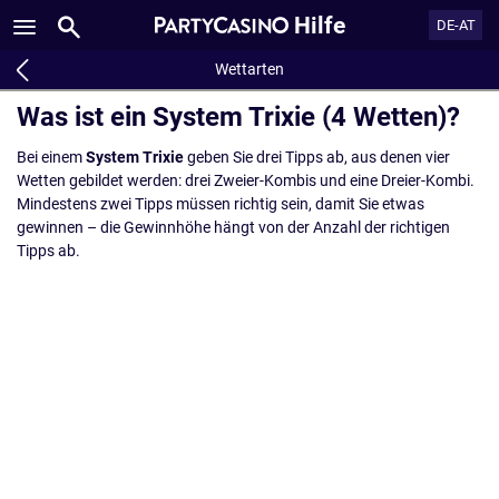
Hilfe
DE-AT
Wettarten
Was ist ein System Trixie (4 Wetten)?
Bei einem
System Trixie
geben Sie drei Tipps ab, aus denen vier
Wetten gebildet werden: drei Zweier-Kombis und eine Dreier-Kombi.
Mindestens zwei Tipps müssen richtig sein, damit Sie etwas
gewinnen – die Gewinnhöhe hängt von der Anzahl der richtigen
Tipps ab.