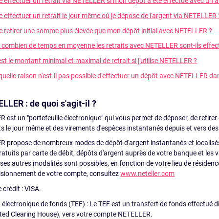
je effectuer un retrait via NETELLER si mon dépôt a été effectué avec un 
je effectuer un retrait le jour même où je dépose de l'argent via NETELLER 
je retirer une somme plus élevée que mon dépôt initial avec NETELLER ?
 combien de temps en moyenne les retraits avec NETELLER sont-ils effect
est le montant minimal et maximal de retrait si j'utilise NETELLER ?
quelle raison n'est-il pas possible d'effectuer un dépôt avec NETELLER d
LLER : de quoi s'agit-il ?
est un "portefeuille électronique" qui vous permet de déposer, de retirer
s le jour même et des virements d'espèces instantanés depuis et vers des
 propose de nombreux modes de dépôt d'argent instantanés et localisés
atuits par carte de débit, dépôts d'argent auprès de votre banque et les 
s autres modalités sont possibles, en fonction de votre lieu de résidence
isionnement de votre compte, consultez
www.neteller.com
 crédit : VISA.
 électronique de fonds (TEF) : Le TEF est un transfert de fonds effectué d
ed Clearing House), vers votre compte NETELLER.