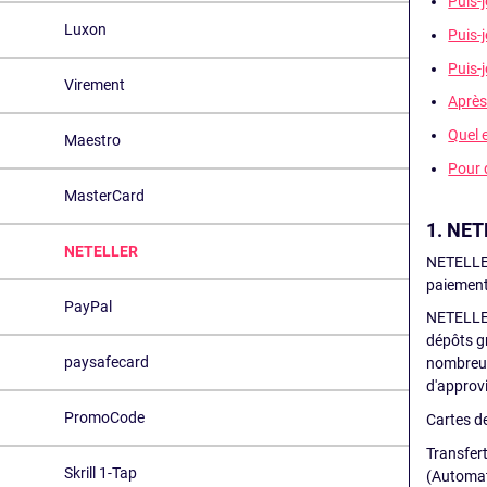
Puis-
Luxon
Puis-
Puis-
Virement
Après
Quel 
Maestro
Pour 
MasterCard
1. NETE
NETELLER
NETELLER 
paiement
PayPal
NETELLER
dépôts gr
paysafecard
nombreuse
d'approv
PromoCode
Cartes de
Transfert
Skrill 1-Tap
(Automat