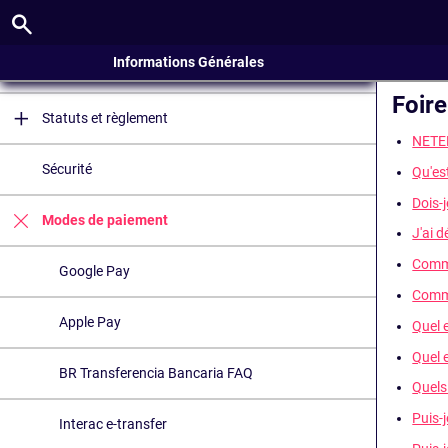
Vérification du compte
Informations Générales
Bonus et promotions
Foir
Statuts et règlement
NETELL
Sécurité
Qu'es
Dois-
Modes de paiement
J'ai d
Comme
Google Pay
Comme
Apple Pay
Quel 
Quel 
BR Transferencia Bancaria FAQ
Quels
Puis-
Interac e-transfer