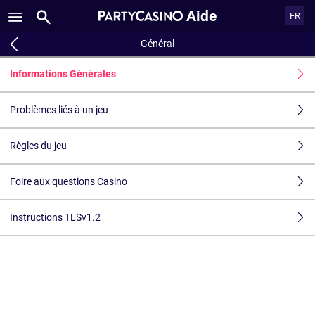
Aide
FR
Général
Informations Générales
Problèmes liés à un jeu
Règles du jeu
Foire aux questions Casino
Instructions TLSv1.2