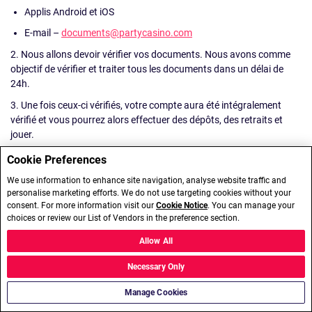
Applis Android et iOS
E-mail –
documents@partycasino.com
2. Nous allons devoir vérifier vos documents. Nous avons comme
objectif de vérifier et traiter tous les documents dans un délai de
24h.
3. Une fois ceux-ci vérifiés, votre compte aura été intégralement
vérifié et vous pourrez alors effectuer des dépôts, des retraits et
jouer.
Pour plus d'informations relatives au traitement des données dans le
Cookie Preferences
cadre de la procédure de vérification, veuillez consulter nos
We use information to enhance site navigation, analyse website traffic and
Conditions Générales.
personalise marketing efforts. We do not use targeting cookies without your
consent. For more information visit our
Cookie Notice
. You can manage your
choices or review our List of Vendors in the preference section.
Allow All
Necessary Only
Manage Cookies