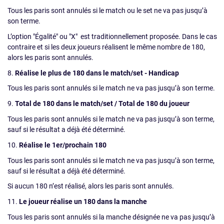
Tous les paris sont annulés si le match ou le set ne va pas jusqu’à
son terme.
L’option "Égalité" ou "X" est traditionnellement proposée. Dans le cas
contraire et si les deux joueurs réalisent le même nombre de 180,
alors les paris sont annulés.
8.
Réalise le plus de 180 dans le match/set - Handicap
Tous les paris sont annulés si le match ne va pas jusqu’à son terme.
9.
Total de 180 dans le match/set / Total de 180 du joueur
Tous les paris sont annulés si le match ne va pas jusqu’à son terme,
sauf si le résultat a déjà été déterminé.
10.
Réalise le 1er/prochain 180
Tous les paris sont annulés si le match ne va pas jusqu’à son terme,
sauf si le résultat a déjà été déterminé.
Si aucun 180 n’est réalisé, alors les paris sont annulés.
11.
Le joueur réalise un 180 dans la manche
Tous les paris sont annulés si la manche désignée ne va pas jusqu’à