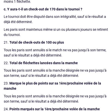
moins 1 fléchette.
c. Y aura-t-il un check-out de 170 dans le tournoi ?
Le tournoi doit être disputé dans son intégralité, sauf si le résultat a
déjà été déterminé.
Les paris sont maintenus même si un ou plusieurs joueurs se retirent
du tournoi.
21.
Total de check-outs de 100 ou plus
Tous les paris sont annulés si le match ne va pas jusqu’à son terme,
sauf si le résultat a déjà été déterminé.
22.
Total de fléchettes lancées dans la manche
Tous les paris sont annulés si la manche désignée ne va pas jusqu’à
son terme, sauf si le résultat a déjà été déterminé.
23.
Marque le plus de points sur sa 1ère/prochaine volée de la
manche
Tous les paris sont annulés si la manche désignée ne va pas jusqu’à
son terme, sauf si le résultat a déjà été déterminé.
24.
Points marqués sur la 1ère/prochaine volée de la manche