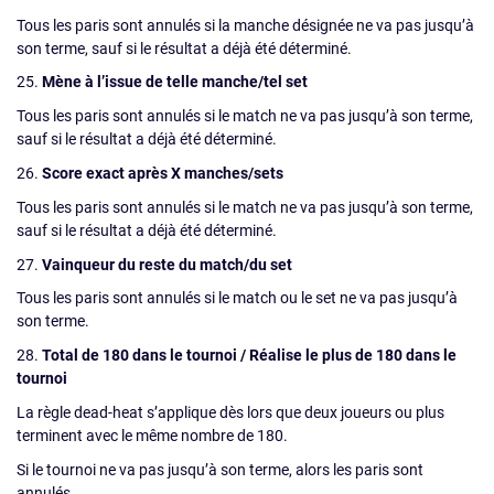
Tous les paris sont annulés si la manche désignée ne va pas jusqu’à
son terme, sauf si le résultat a déjà été déterminé.
25.
Mène à l’issue de telle manche/tel set
Tous les paris sont annulés si le match ne va pas jusqu’à son terme,
sauf si le résultat a déjà été déterminé.
26.
Score exact après X manches/sets
Tous les paris sont annulés si le match ne va pas jusqu’à son terme,
sauf si le résultat a déjà été déterminé.
27.
Vainqueur du reste du match/du set
Tous les paris sont annulés si le match ou le set ne va pas jusqu’à
son terme.
28.
Total de 180 dans le tournoi / Réalise le plus de 180 dans le
tournoi
La règle dead-heat s’applique dès lors que deux joueurs ou plus
terminent avec le même nombre de 180.
Si le tournoi ne va pas jusqu’à son terme, alors les paris sont
annulés.