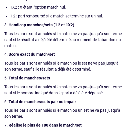
1X2 : X étant l’option match nul.
1 2 : pari remboursé si le match se termine sur un nul.
3.
Handicap manches/sets (1 2 et 1X2)
Tous les paris sont annulés si le match ne va pas jusqu’à son terme,
sauf si le résultat a déjà été déterminé au moment de l’abandon du
match.
4.
Score exact du match/set
Tous les paris sont annulés si le match ou le set ne va pas jusqu’à
son terme, sauf si le résultat a déjà été déterminé.
5.
Total de manches/sets
Tous les paris sont annulés si le match ne va pas jusqu’à son terme,
sauf si le nombre indiqué dans le pari a déjà été dépassé.
6.
Total de manches/sets pair ou impair
Tous les paris sont annulés si le match ou un set ne va pas jusqu’à
son terme.
7.
Réalise le plus de 180 dans le match/set