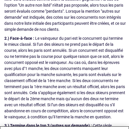
l'option "Un autre non listé" n'était pas proposée, alors tous les paris
seront évalués comme "perdants". Lorsque la mention "autres sur
demande" est indiquée, des cotes sur les concurrents non intégrés
dans notre liste initiale des participants peuvent être créées, et ce sur
simple demande de nos clients.
2.) Face-à-face :
Le vainqueur du pari est le concurrent qui termine
le mieux classé. Si l’un des skieurs ne prend pas le départ de la
course, alors les paris sont annulés. Si un concurrent est disqualifié
ou ne termine pas la course pour quelque raison que ce soit, alors le
concurrent opposé est le vainqueur. Au cas où, dans les épreuves
avec plus d’1 manche, les deux concurrents manquent leur
qualification pour la manche suivante, les paris sont évalués sur le
classement officiel de la 1ère manche. Si les deux concurrents ne
terminent pas la 1ère manche avec un résultat officiel, alors les paris
sont annulés. Cela s’applique également si les deux skieurs prennent
le départ de la 2ème manche mais qu’aucun des deux ne termine
avec un résultat officiel. Si l’un des skieurs est disqualifié ou s’il
abandonne en cours de compétition, alors le concurrent opposé est
le vainqueur, à condition qu’il termine la manche en question.
3.) Termine dans le top 3 (autres sur demande) :
Cette règle